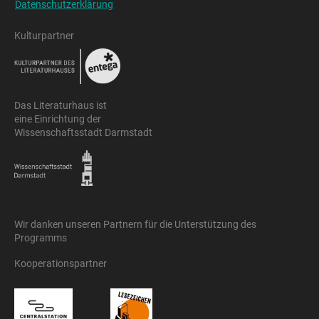
Datenschutzerklärung
Kulturpartner
Das Literaturhaus ist
eine Einrichtung der
Wissenschaftsstadt Darmstadt
Wir danken unseren Partnern für die Unterstützung des
Programms
Kooperationspartner