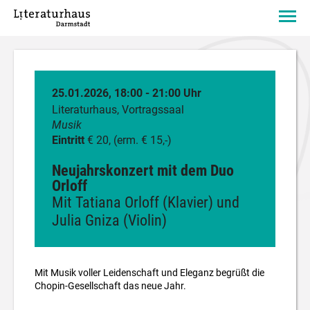
25.01.2026, 18:00 - 21:00 Uhr
Literaturhaus, Vortragssaal
Musik
Eintritt
€ 20, (erm. € 15,-)
Neujahrskonzert mit dem Duo
Orloff
Mit Tatiana Orloff (Klavier) und
Julia Gniza (Violin)
Mit Musik voller Leidenschaft und Eleganz begrüßt die
Chopin-Gesellschaft das neue Jahr.