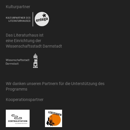
Kulturpartner
Das Literaturhaus ist
eine Einrichtung der
Wissenschaftsstadt Darmstadt
Wir danken unseren Partnern für die Unterstützung des
Programms
Kooperationspartner