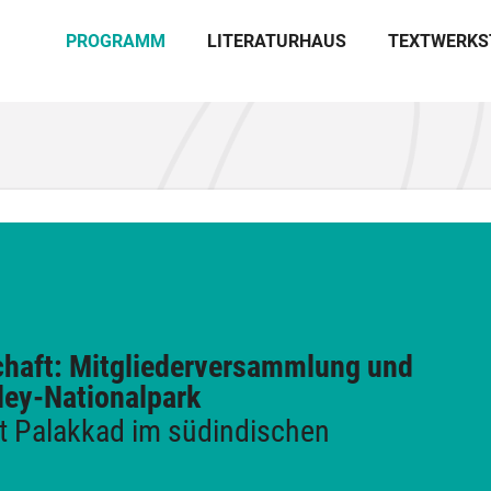
PROGRAMM
LITERATURHAUS
TEXTWERKS
chaft: Mitgliederversammlung und
ley-Nationalpark
kt Palakkad im südindischen