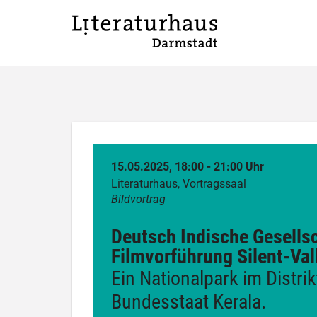
15.05.2025, 18:00 - 21:00 Uhr
Literaturhaus, Vortragssaal
Bildvortrag
Deutsch Indische Gesells
Filmvorführung Silent-Val
Ein Nationalpark im Distri
Bundesstaat Kerala.