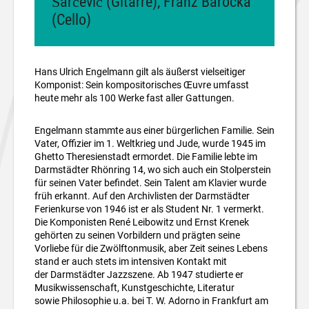
Šarčević (Gitarre), Franz Barocka
(Cello)
Hans Ulrich Engelmann gilt als äußerst vielseitiger
Komponist: Sein kompositorisches Œuvre umfasst
heute mehr als 100 Werke fast aller Gattungen.
Engelmann stammte aus einer bürgerlichen Familie. Sein
Vater, Offizier im 1. Weltkrieg und Jude, wurde 1945 im
Ghetto Theresienstadt ermordet. Die Familie lebte im
Darmstädter Rhönring 14, wo sich auch ein Stolperstein
für seinen Vater befindet. Sein Talent am Klavier wurde
früh erkannt. Auf den Archivlisten der Darmstädter
Ferienkurse von 1946 ist er als Student Nr. 1 vermerkt.
Die Komponisten René Leibowitz und Ernst Krenek
gehörten zu seinen Vorbildern und prägten seine
Vorliebe für die Zwölftonmusik, aber Zeit seines Lebens
stand er auch stets im intensiven Kontakt mit
der Darmstädter Jazzszene. Ab 1947 studierte er
Musikwissenschaft, Kunstgeschichte, Literatur
sowie Philosophie u.a. bei T. W. Adorno in Frankfurt am