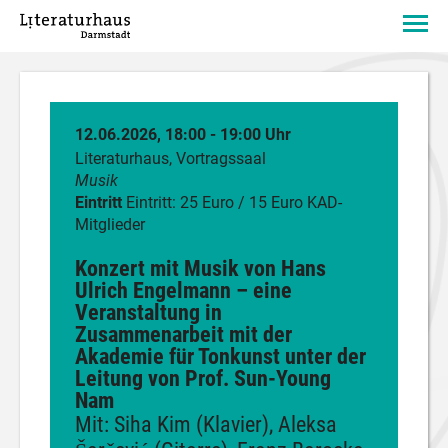
12.06.2026, 18:00 - 19:00 Uhr
Literaturhaus, Vortragssaal
Musik
Eintritt
Eintritt: 25 Euro / 15 Euro KAD-
Mitglieder
Konzert mit Musik von Hans
Ulrich Engelmann – eine
Veranstaltung in
Zusammenarbeit mit der
Akademie für Tonkunst unter der
Leitung von Prof. Sun-Young
Nam
Mit: Siha Kim (Klavier), Aleksa