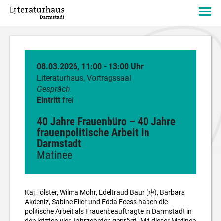
08.03.2026, 11:00 - 13:00 Uhr
Literaturhaus, Vortragssaal
Gespräch
Eintritt
frei
40 Jahre Frauenbüro – 40 Jahre
frauenpolitische Arbeit in
Darmstadt
Matinee
Kaj Fölster, Wilma Mohr, Edeltraud Baur (ⴕ), Barbara
Akdeniz, Sabine Eller und Edda Feess haben die
politische Arbeit als Frauenbeauftragte in Darmstadt in
den letzten vier Jahrzehnten geprägt. Mit dieser Matinee