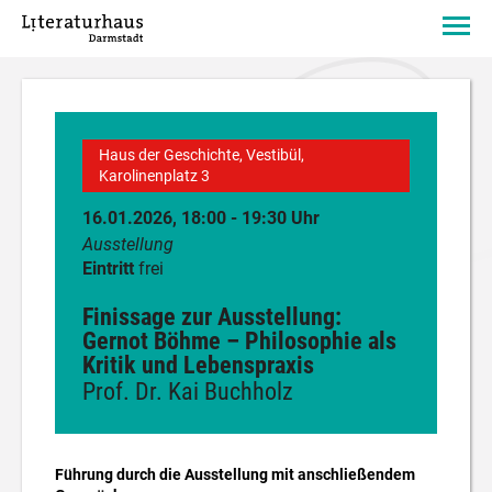
Haus der Geschichte, Vestibül,
Karolinenplatz 3
16.01.2026, 18:00 - 19:30 Uhr
Ausstellung
Eintritt
frei
Finissage zur Ausstellung:
Gernot Böhme – Philosophie als
Kritik und Lebenspraxis
Prof. Dr. Kai Buchholz
Führung durch die Ausstellung mit anschließendem