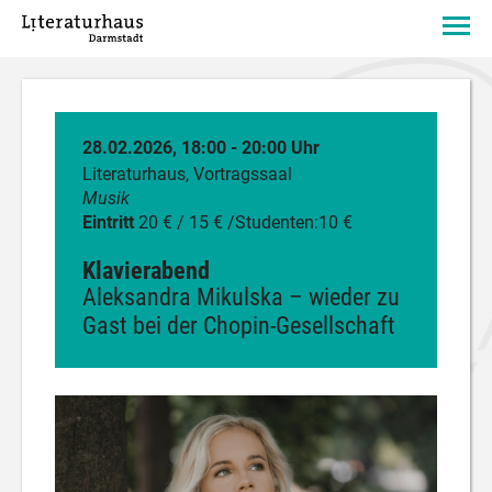
28.02.2026, 18:00 - 20:00 Uhr
Literaturhaus, Vortragssaal
Musik
Eintritt
20 € / 15 € /Studenten:10 €
Klavierabend
Aleksandra Mikulska – wieder zu
Gast bei der Chopin-Gesellschaft