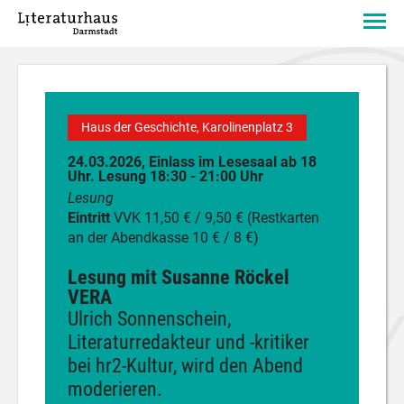
Haus der Geschichte, Karolinenplatz 3
24.03.2026, Einlass im Lesesaal ab 18
Uhr. Lesung 18:30 - 21:00 Uhr
Lesung
Eintritt
VVK 11,50 € / 9,50 € (Restkarten
an der Abendkasse 10 € / 8 €)
Lesung mit Susanne Röckel
VERA
Ulrich Sonnenschein,
Literaturredakteur und -kritiker
bei hr2-Kultur, wird den Abend
moderieren.