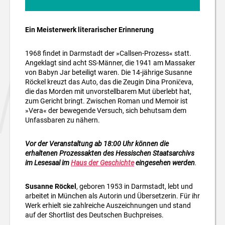
Ein Meisterwerk literarischer Erinnerung
1968 findet in Darmstadt der »Callsen­-Prozess« statt.
Angeklagt sind acht SS­-Männer, die 1941 am Massaker
von Babyn Jar beteiligt waren. Die 14­-jährige Susanne
Röckel kreuzt das Auto, das die Zeugin Dina Proničeva,
die das Morden mit unvorstellbarem Mut überlebt hat,
zum Gericht bringt. Zwischen Ro­man und Memoir ist
»Vera« der bewegende Versuch, sich behutsam dem
Unfassbaren zu nähern.
Vor der Veranstaltung ab 18:00 Uhr können die
erhaltenen Prozessakten des Hessischen Staatsarchivs
im Lesesaal im
Haus der Geschichte
eingesehen werden
.
Susanne Röckel
, geboren 1953 in Darmstadt, lebt und
arbeitet in München als Autorin und Übersetzerin. Für ihr
Werk erhielt sie zahlrei­che Auszeichnungen und stand
auf der Shortlist des Deutschen Buchpreises.