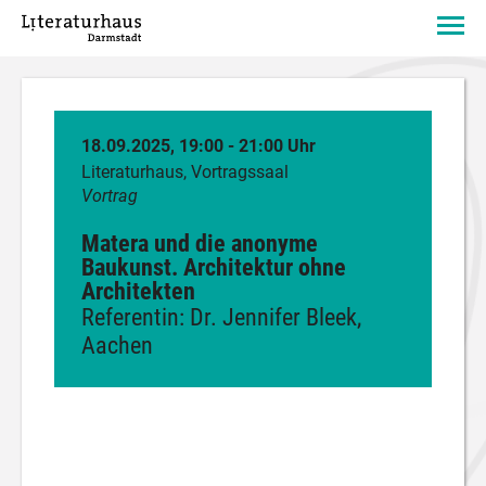
18.09.2025, 19:00 - 21:00 Uhr
Literaturhaus, Vortragssaal
Vortrag
Matera und die anonyme
Baukunst. Architektur ohne
Architekten
Referentin: Dr. Jennifer Bleek,
Aachen